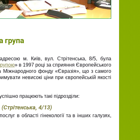
а група
адресою м. Київ, вул. Стрітенська, 8/5, була
групою
» в 1997 році за сприяння Європейського
та Міжнародного фонду «Євразія», що з самого
римувати невисокі ціни при європейській якості
успішно працюють такі підрозділи:
я
(Стрітенська, 4/13)
слуг в області гінекології та в інших галузях,