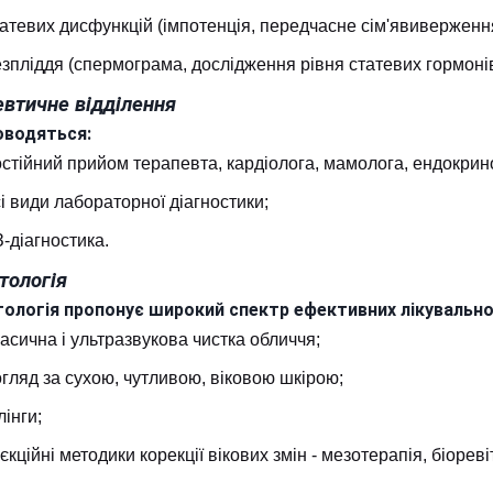
атевих дисфункцій (імпотенція, передчасне сім'явиверження і
зпліддя (спермограма, дослідження рівня статевих гормонів і
евтичне відділення
оводяться:
стійний прийом терапевта, кардіолога, мамолога, ендокрино
і види лабораторної діагностики;
-діагностика.
тологія
ологія пропонує широкий спектр ефективних лікувально
асична і ультразвукова чистка обличчя;
гляд за сухою, чутливою, віковою шкірою;
лінги;
'єкційні методики корекції вікових змін - мезотерапія, біореві