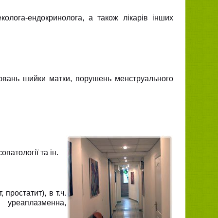
еколога-ендокринолога, а також лікарів інших
орювань шийки матки, порушень менструального
опатології та ін.
простатит), в т.ч.
 уреаплазменна,