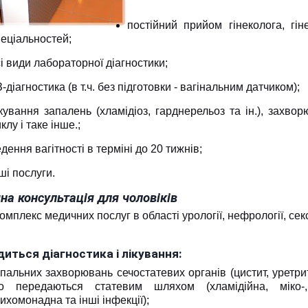
постійний прийом гінеколога, гін
еціальностей;
і види лабораторної діагностики;
-діагностика (в т.ч. без підготовки - вагінальним датчиком);
ікування запалень (хламідіоз, гарднерельоз та ін.), захв
клу і таке інше.;
дення вагітності в терміні до 20 тижнів;
ші послуги.
а консультація для чоловіків
омплекс медичних послуг в області урології, нефрології, секс
иться діагностика і лікування:
пальних захворювань сечостатевих органів (цистит, уретрит, 
о передаються статевим шляхом (хламідійна, міко-,
ихомонадна та інші інфекції);