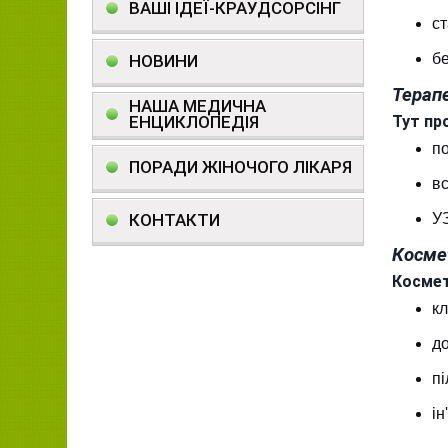
ВАШІ ІДЕЇ-КРАУДСОРСІНГ
ст
бе
НОВИНИ
Терап
НАША МЕДИЧНА
ЕНЦИКЛОПЕДІЯ
Тут пр
по
ПОРАДИ ЖІНОЧОГО ЛІКАРЯ
вс
КОНТАКТИ
УЗ
Косме
Космет
кл
до
пі
ін