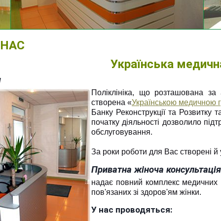
 НАС
Українська медичн
я
Поліклініка, що розташована за 
створена «
Українською медичною 
Банку Реконструкції та Розвитку 
початку діяльності дозволило підт
обслуговування.
За роки роботи для Вас створені й 
Приватна жіноча консультаці
надає повний комплекс медичних по
пов'язаних зі здоров'ям жінки.
У нас проводяться: