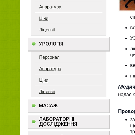
Апаратура
сп
Ціни
вс
Ліцензії
УЗ
УРОЛОГІЯ
л
ци
Персонал
ве
Апаратура
ін
Ціни
Медичн
Ліцензії
надає к
МАСАЖ
Провод
ЛАБОРАТОРНІ
за
ДОСЛІДЖЕННЯ
щ
тр