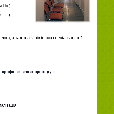
 ін.);
 ін.).
лога, а також лікарів інших спеціальностей;
-профілактичних процедур:
талізація.